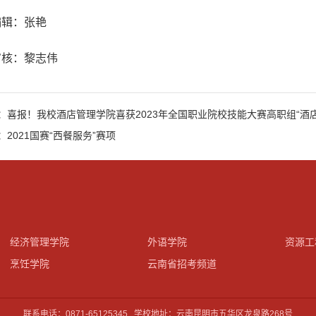
编辑：张艳
审核：黎志伟
：喜报！我校酒店管理学院喜获2023年全国职业院校技能大赛高职组“酒
：2021国赛“西餐服务”赛项
经济管理学院
外语学院
资源工
烹饪学院
云南省招考频道
联系电话：0871-65125345 学校地址：云南昆明市五华区龙泉路268号