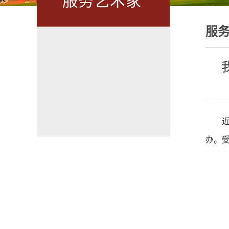
服务艺术家
服
办。受