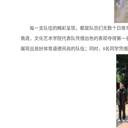
每一支队伍的精彩呈现，都是队员们无数个日夜
角逐，文化艺术学院代表队凭借出色的表现夺得第一
展现出良好体育道德风尚的队伍；同时，8名同学凭借