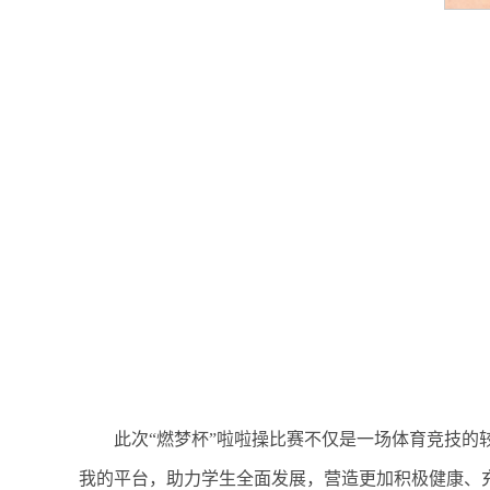
此次“燃梦杯”啦啦操比赛不仅是一场体育竞技
我的平台，助力学生全面发展，营造更加积极健康、