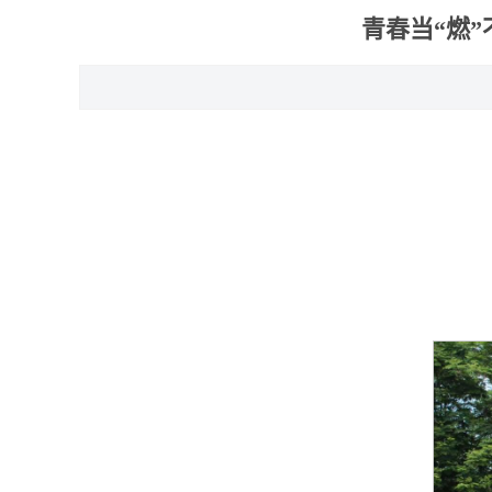
青春当“燃