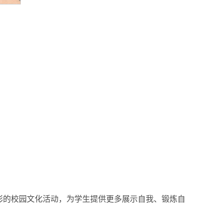
彩的校园文化活动，为学生提供更多展示自我、锻炼自