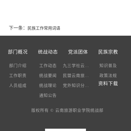
下一条：
民族工作常用词语
部门概况
统战动态
党派团体
民族宗教
部门介绍
工作动态
九三学社云南旅游职业学院支社
知识普及
工作职责
统战要闻
民盟云南旅游职业学院支部
政策法规
资料下载
人员组成
统战理论
党外知识分子和留学人员联谊会
通知公告
版权所有 © 云南旅游职业学院统战部