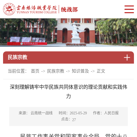
民族宗教
当前位置：
首页
->
民族宗教
->
知识普及
->
正文
深刻理解铸牢中华民族共同体意识的理论贡献和实践伟
力
来源： 云南统一战线
时间：2025-05-29
作者：人民日报
点击：
27
民族工作事关党和国家事业全局。党的十八